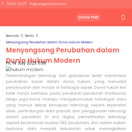
(0471) 21271
fh@umegabuana.ac.id
Daftar PMB
Beranda
Berita
Menyongsong Perubahan dalam Dunia Hukum Modern
Menyongsong Perubahan dalam
Dunia Hukum Modern
Fri, 14 July 2023 11:58
Perkembangan teknologi dan globalisasi telah membawa
perubahan besar dalam dunia hukum, yang menuntut
penyesuaian dan inovasi di berbagai aspek. Dunia hukum kini
tidak hanya berfokus pada peraturan-peraturan tradisional,
tetapi juga harus mampu mengakomodasi tantangan baru
yang muncul akibat kemajuan teknologi, seperti kejahatan
siber, perlindungan data pribadi, dan penggunaan teknologi
dalam peradilan. Di era digital, pemanfaatan teknologi
seperti kecerdasan buatan (AI), blockchain, dan sistem hukum
berbasis data menjadi kebutuhan untuk meningkatkan