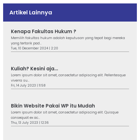
Artikel Lainnya
Kenapa Fakultas Hukum ?
Memilih fakultas hukum adalah keputusan yang tepat bagi mereka
yang tertarik pad...
Tue, 10 December 2024 | 2:20
Kuliah? Kesini aja...
Lorem ipsum dolor sit amet, consectetur adipiscing elit. Pellentesque
viverra su...
Fri, 14 July 2023 | 11:58
Bikin Website Pakai WP itu Mudah
Lorem ipsum dolor sit amet, consectetur adipiscing elit. Quisque
consequat ex ac...
Thu, 13 July 2023 | 12:36