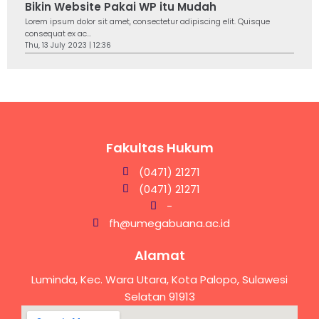
Bikin Website Pakai WP itu Mudah
Lorem ipsum dolor sit amet, consectetur adipiscing elit. Quisque
consequat ex ac...
Thu, 13 July 2023 | 12:36
Fakultas Hukum
(0471) 21271
(0471) 21271
-
fh@umegabuana.ac.id
Alamat
Luminda, Kec. Wara Utara, Kota Palopo, Sulawesi
Selatan 91913