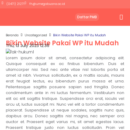
(0471) 21271
fh@umegabuana.ac.id
Daftar PMB
Beranda
Uncategorized
Bikin Website Pakai WP itu Mudah
Bikin Website Pakai WP itu Mudah
Thu, 13 July 2023 12:36
Lorem ipsum dolor sit amet, consectetur adipiscing elit.
Quisque consequat ex ac finibus bibendum. Duis et
ullamcorper nisi. Sed nec ante vitae nisl lobortis porta sit
amet id nibh. Vivamus sollicitudin, ex a mattis iaculis, mauris
erat feugiat lectus, eu bibendum purus massa et urna.
Pellentesque sagittis posuere sapien sed fringilla. Donec
condimentum ante in mi luctus fermentum. Vestibulum non
elit ac elit sagittis tristique. Suspendisse orci erat, iaculis vel
arcu ut, luctus suscipit mi. Nunc vel elit a tortor condimentum
placerat. Suspendisse ut neque sodales, sagittis nunc quis,
dapibus arcu. Donec sagittis nisl magna, nec semper orci
auctor et. Praesent eget varius mi, sit amet egestas lacus.
Praesent tristique justo non luctus sollicitudin. Proin vel