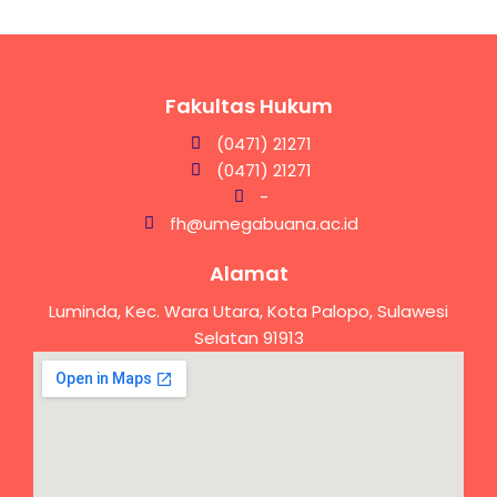
Fakultas Hukum
(0471) 21271
(0471) 21271
-
fh@umegabuana.ac.id
Alamat
Luminda, Kec. Wara Utara, Kota Palopo, Sulawesi
Selatan 91913