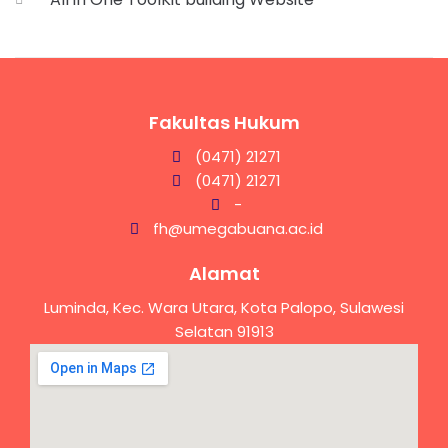
Fakultas Hukum
(0471) 21271
(0471) 21271
-
fh@umegabuana.ac.id
Alamat
Luminda, Kec. Wara Utara, Kota Palopo, Sulawesi
Selatan 91913