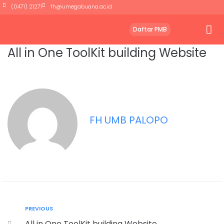
(0471) 21271
fh@umegabuana.ac.id
Daftar PMB
All in One ToolKit building Website
FH UMB PALOPO
PREVIOUS
All in One ToolKit building Website