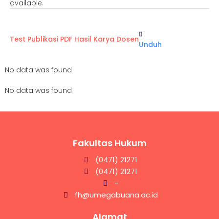
available.
Test Publikasi PDF Hasil Karya Dosen
Unduh
No data was found
No data was found
Fakultas Hukum
(0471) 21271
(0471) 21271
-
fh@umegabuana.ac.id
Alamat