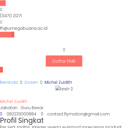
(0471) 21271
fh@umegabuana.ac.id
Daftar PMB
Beranda
Dosen
Michel Zuidith
Michel Zuidith
Jabatan : Guru Besar
082233000884
contact.flymotion@gmail.com
Profil Singkat
Per sed, mattis. Integer viverra euismod maecenas incidunt,